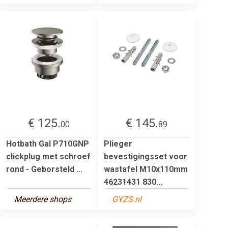
€ 125.
€ 145.
00
89
Hotbath Gal P710GNP
Plieger
clickplug met schroef
bevestigingsset voor
rond - Geborsteld ...
wastafel M10x110mm
46231431 830...
Meerdere shops
GYZS.nl