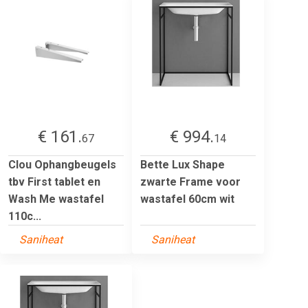
€ 161.
€ 994.
67
14
Clou Ophangbeugels
Bette Lux Shape
tbv First tablet en
zwarte Frame voor
Wash Me wastafel
wastafel 60cm wit
110c...
Saniheat
Saniheat