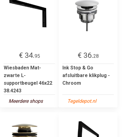
€ 34.
€ 36.
95
28
Wiesbaden Mat-
Ink Stop & Go
zwarte L-
afsluitbare klikplug -
supportbeugel 46x22
Chroom
38.4243
Meerdere shops
Tegeldepot.nl