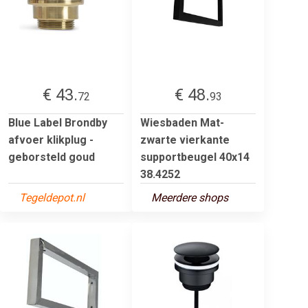
€ 43.
€ 48.
72
93
Blue Label Brondby
Wiesbaden Mat-
afvoer klikplug -
zwarte vierkante
geborsteld goud
supportbeugel 40x14
38.4252
Tegeldepot.nl
Meerdere shops