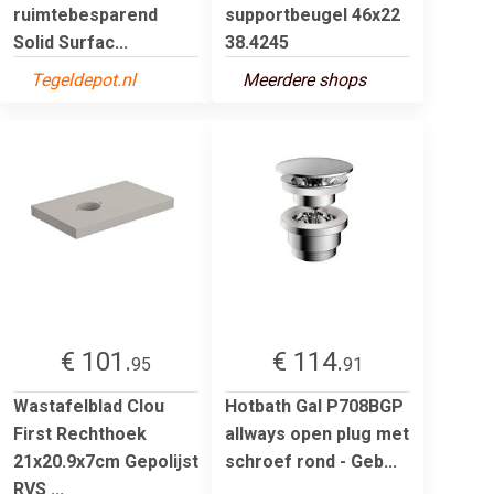
ruimtebesparend
supportbeugel 46x22
Solid Surfac...
38.4245
Tegeldepot.nl
Meerdere shops
€ 101.
€ 114.
95
91
Wastafelblad Clou
Hotbath Gal P708BGP
First Rechthoek
allways open plug met
21x20.9x7cm Gepolijst
schroef rond - Geb...
RVS ...