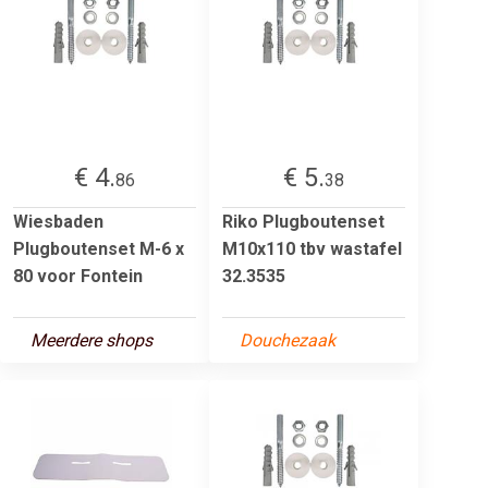
€ 4.
€ 5.
86
38
Wiesbaden
Riko Plugboutenset
Plugboutenset M-6 x
M10x110 tbv wastafel
80 voor Fontein
32.3535
Meerdere shops
Douchezaak